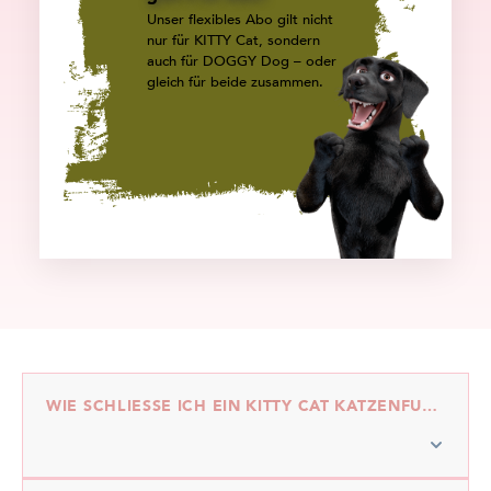
Unser flexibles Abo gilt nicht
nur für KITTY Cat, sondern
auch für DOGGY Dog – oder
gleich für beide zusammen.
WIE SCHLIESSE ICH EIN KITTY CAT KATZENFUTTER-ABO AB?