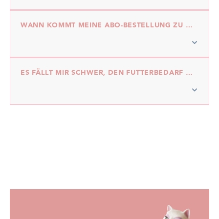
WANN KOMMT MEINE ABO-BESTELLUNG ZU MIR?
ES FÄLLT MIR SCHWER, DEN FUTTERBEDARF MEINER KATZE EINZUSCHÄTZEN. HABT IHR EINEN TIPP?