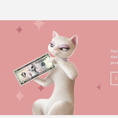
Has
Akt
pro