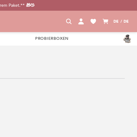
urem Paket.** 🎁😽
DE / DE
PROBIERBOXEN