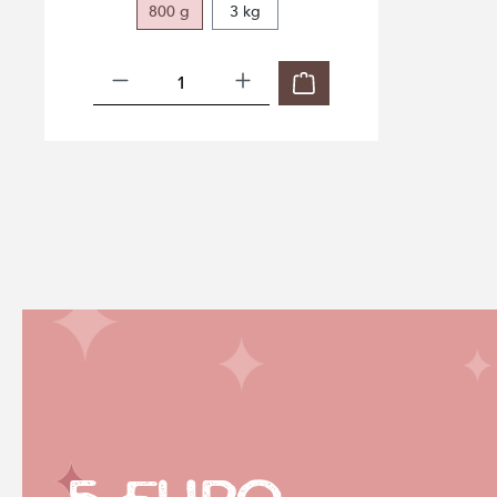
800 g
3 kg