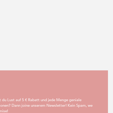
t du Lust auf 5 € Rabatt und jede Menge geniale
ionen? Dann joine unserem Newsletter! Kein Spam, we
mise!