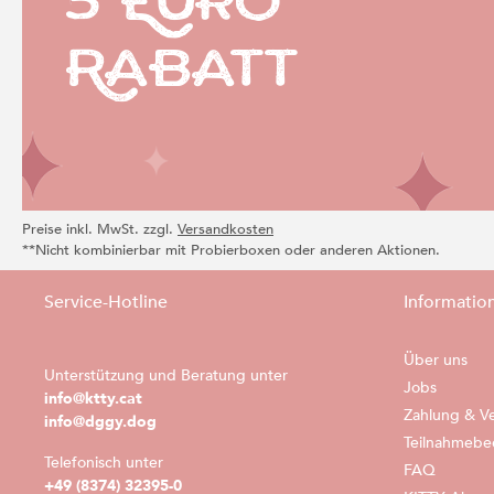
5 Euro
Rabatt
Preise inkl. MwSt. zzgl.
Versandkosten
**Nicht kombinierbar mit Probierboxen oder anderen Aktionen.
Service-Hotline
Informatio
Über uns
Unterstützung und Beratung unter
Jobs
info@ktty.cat
Zahlung & V
info@dggy.dog
Teilnahmebe
Telefonisch unter
FAQ
+49 (8374) 32395-0