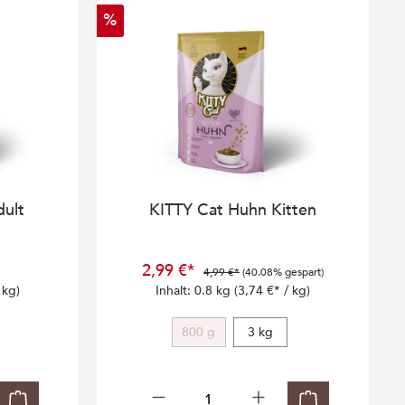
%
ult
KITTY Cat Huhn Kitten
2,99 €*
4,99 €*
(40.08% gespart)
 kg)
Inhalt:
0.8 kg
(3,74 €* / kg)
800 g
3 kg
(Diese Option ist zurzeit nicht verfügbar.)