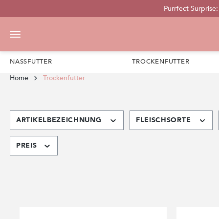
Purrfect Surprise
pringen
Zur Hauptnavigation springen
NASSFUTTER
TROCKENFUTTER
Home
Trockenfutter
ARTIKELBEZEICHNUNG
FLEISCHSORTE
PREIS