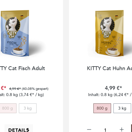
TY Cat Fisch Adult
KITTY Cat Huhn Ad
 €*
4,99 €*
4,99 €*
(40.08% gespart)
alt:
0.8 kg
(3,74 €* / kg)
Inhalt:
0.8 kg
(6,24 €* /
800 g
3 kg
800 g
3 kg
(Diese Option ist zurzeit nicht verfügbar.)
(Diese Option ist zurzeit nicht verfügbar.)
DETAILS