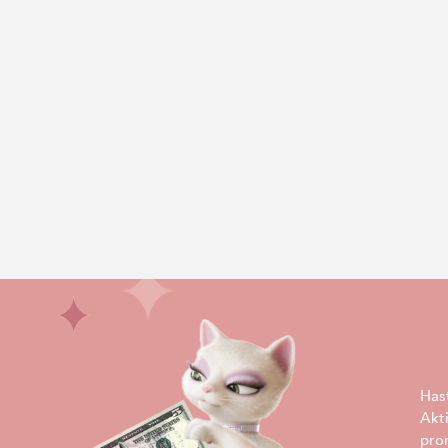
Has
Akt
pro