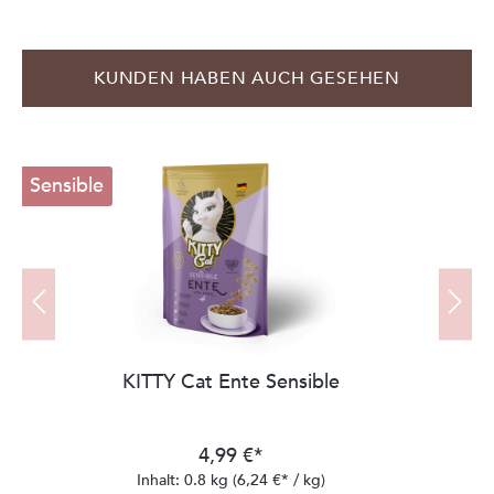
Produktgalerie überspringen
KUNDEN HABEN AUCH GESEHEN
Sensible
W
KITTY Cat Ente Sensible
4,99 €*
Inhalt:
0.8 kg
(6,24 €* / kg)