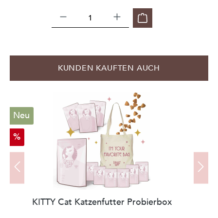
Produktgalerie überspringen
KUNDEN KAUFTEN AUCH
Neu
W
%
KITTY Cat Katzenfutter Probierbox