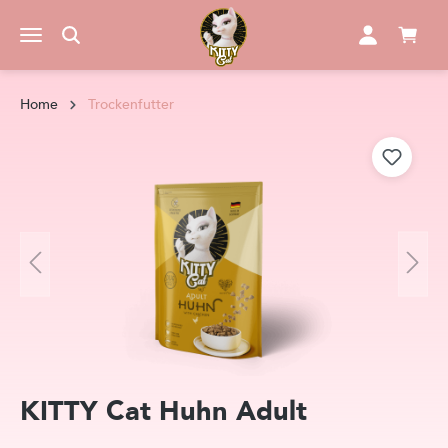
alt springen
Home
Trockenfutter
Bildergalerie überspringen
KITTY Cat
Huhn Adult