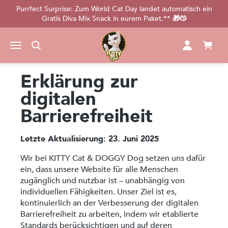
Purrfect Surprise: Zum World Cat Day landet automatisch ein
alt springen
Gratis Diva Mix Snack in eurem Paket.** 🎁😽
Erklärung zur
digitalen
Barrierefreiheit
Letzte Aktualisierung: 23. Juni 2025
Wir bei KITTY Cat & DOGGY Dog setzen uns dafür
ein, dass unsere Website für alle Menschen
zugänglich und nutzbar ist – unabhängig von
individuellen Fähigkeiten. Unser Ziel ist es,
kontinuierlich an der Verbesserung der digitalen
Barrierefreiheit zu arbeiten, indem wir etablierte
Standards berücksichtigen und auf deren