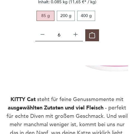
Inhalt:
0.085 kg
(11,65 €* / kg)
85 g
200 g
400 g
be smart
Nie wieder leere Näpfe oder
KITTY Cat
steht für feine Genussmomente mit
Sideeyes - mit dem KITTY Cat Abo,
ausgewählten Zutaten und viel Fleisch
- perfekt
stressfrei und dauerhaft sparen.
für echte Diven mit großem Geschmack. Und weil
SO GEHT'S
mehr manchmal weniger ist, kommt bei uns nur
das in den Napf, was deine Katze wirklich liebt,