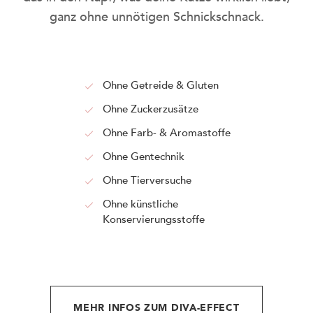
ganz ohne unnötigen Schnickschnack.
Ohne Getreide & Gluten
Ohne Zuckerzusätze
Ohne Farb- & Aromastoffe
Ohne Gentechnik
Ohne Tierversuche
KITTY Cat & DOGGY Dog: doppelt
Ohne künstliche
ausgezeichnet beim German Brand
Konservierungsstoffe
Award 2025.
MEHR INFOS ZUM DIVA-EFFECT