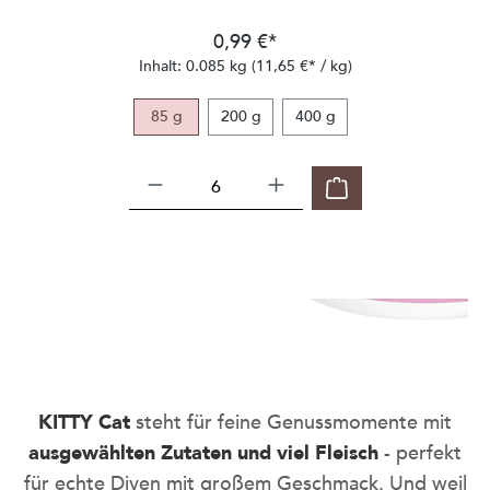
0,99 €*
Inhalt:
0.085 kg
(11,65 €* / kg)
85 g
200 g
400 g
be smart
Nie wieder leere Näpfe oder
KITTY Cat
steht für feine Genussmomente mit
Sideeyes - mit dem KITTY Cat Abo,
ausgewählten Zutaten und viel Fleisch
- perfekt
stressfrei und dauerhaft sparen.
für echte Diven mit großem Geschmack. Und weil