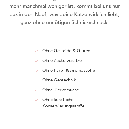
SO GEHT'S
mehr manchmal weniger ist, kommt bei uns nur
das in den Napf, was deine Katze wirklich liebt,
ganz ohne unnötigen Schnickschnack.
Ohne Getreide & Gluten
Ohne Zuckerzusätze
Ohne Farb- & Aromastoffe
Ohne Gentechnik
Ohne Tierversuche
KITTY Cat & DOGGY Dog: doppelt
Ohne künstliche
ausgezeichnet beim German Brand
Konservierungsstoffe
Award 2025.