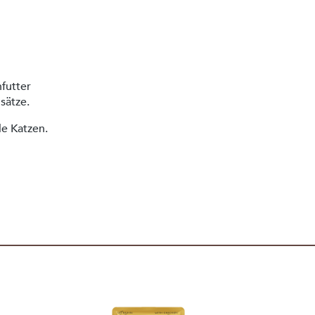
nfutter
usätze.
le Katzen.