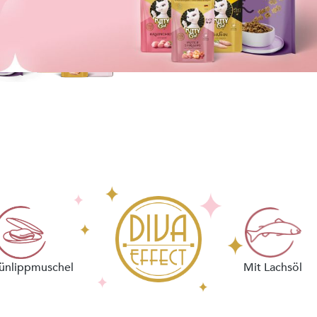
Mix iT
Mixpakete für Diven,
die Abwechslung
im Napf lieben.
ünlippmuschel
Mit Lachsöl
ZUGREIFEN