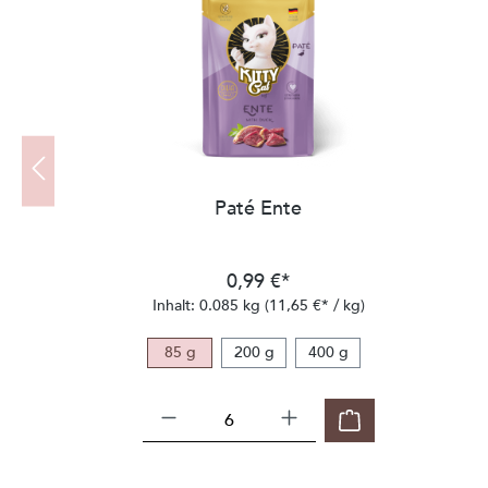
Paté Ente
0,99 €*
Inhalt:
0.085 kg
(11,65 €* / kg)
85 g
200 g
400 g