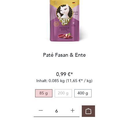
Paté Fasan & Ente
0,99 €*
Inhalt:
0.085 kg
(11,65 €* / kg)
85 g
200 g
400 g
(Diese Option ist zurzeit nicht verfügbar.)