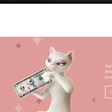
Has
Akt
pro