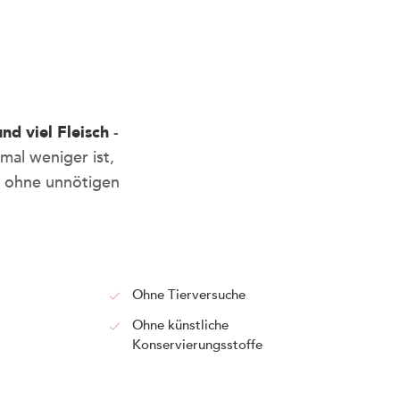
nd viel Fleisch
-
al weniger ist,
t
nz ohne unnötigen
der Sideeyes -
tressfrei und
Ohne Tierversuche
Ohne künstliche
Konservierungsstoffe