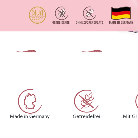
Taste iT
Jetzt Probierbox für nur 9,99 €
statt 24,99 € bestellen.
Nur für Erstbesteller.
Made in Germany
Getreidefrei
Mit Gr
JETZT ENTDECKEN