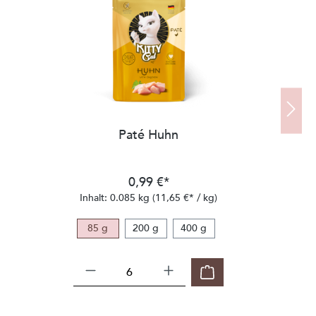
Paté Huhn
0,99 €*
Inhalt:
0.085 kg
(11,65 €* / kg)
85 g
200 g
400 g