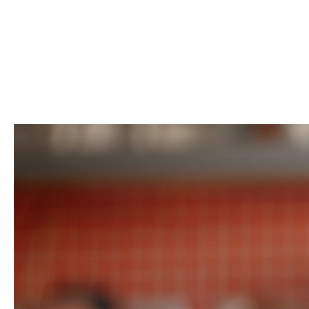
Jury verliebt. Deine Diva? Komplett
obsessed.
KITTY Cat & DOGGY Dog: doppelt
ausgezeichnet beim German Brand Award
2025.