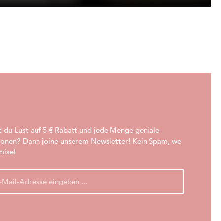
t du Lust auf 5 € Rabatt und jede Menge geniale
ionen? Dann joine unserem Newsletter! Kein Spam, we
mise!