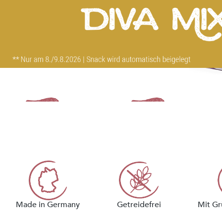
Taste iT
Jetzt Probierbox für nur 9,99 €
statt 24,99 € bestellen.
Nur für Erstbesteller.
Made in Germany
Getreidefrei
Mit Gr
JETZT ENTDECKEN