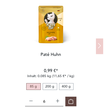
Paté Huhn
0,99 €*
Inhalt:
0.085 kg
(11,65 €* / kg)
85 g
200 g
400 g