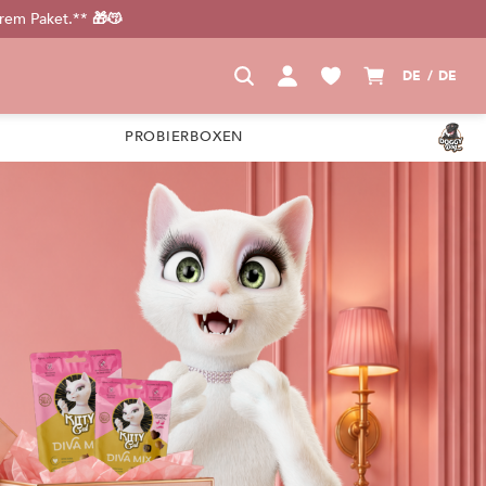
urem Paket.** 🎁😽
DE / DE
PROBIERBOXEN