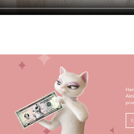
Has
Akt
pro