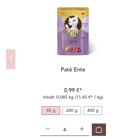
Produktgalerie überspringen
Paté Ente
0,99 €*
Inhalt:
0.085 kg
(11,65 €* / kg)
85 g
200 g
400 g