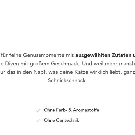
be
 für feine Genussmomente mit
ausgewählten Zutaten u
hte Diven mit großem Geschmack. Und weil mehr manchm
smar
r das in den Napf, was deine Katze wirklich liebt, ga
Schnickschnack.
Nie wieder leere Näpfe o
mit dem KITTY Cat Abo, s
Ohne Farb- & Aromastoffe
dauerhaft sparen.
Ohne Gentechnik
SO GEHT'S