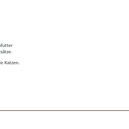
nfutter
usätze.
le Katzen.