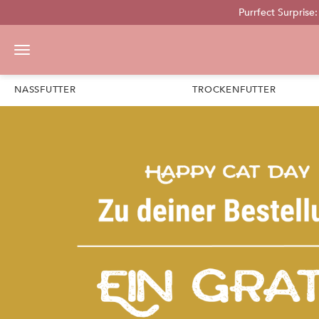
Purrfect Surprise
pringen
Zur Hauptnavigation springen
NASSFUTTER
TROCKENFUTTER
Bildergalerie überspringen