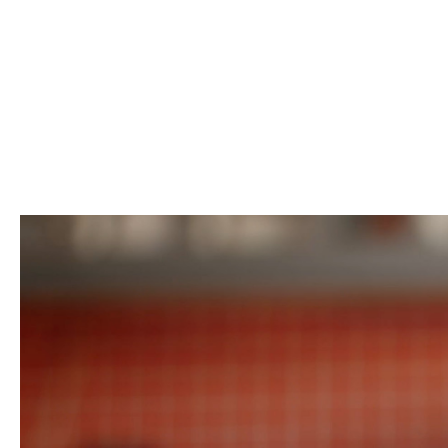
Jury verliebt. Deine Diva? Komplett
obsessed.
KITTY Cat & DOGGY Dog: doppelt
ausgezeichnet beim German Brand Award
2025.