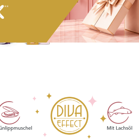
Mix iT
Mixpakete für Diven,
die Abwechslung
im Napf lieben.
ünlippmuschel
Mit Lachsöl
ZUGREIFEN