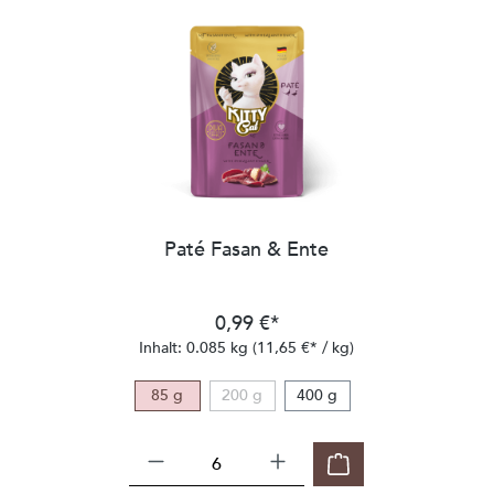
Paté Fasan & Ente
0,99 €*
Inhalt:
0.085 kg
(11,65 €* / kg)
85 g
200 g
400 g
(Diese Option ist zurzeit nicht verfügbar.)