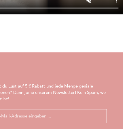
t du Lust auf 5 € Rabatt und jede Menge geniale
ionen? Dann joine unserem Newsletter! Kein Spam, we
mise!