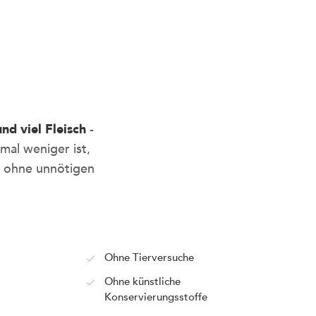
nd viel Fleisch
-
al weniger ist,
t
nz ohne unnötigen
der Sideeyes -
tressfrei und
Ohne Tierversuche
Ohne künstliche
Konservierungsstoffe