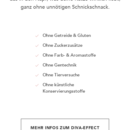
ganz ohne unnötigen Schnickschnack.
Ohne Getreide & Gluten
Ohne Zuckerzusätze
Ohne Farb- & Aromastoffe
Ohne Gentechnik
Ohne Tierversuche
KITTY Cat & DOGGY Dog: doppelt
Ohne künstliche
ausgezeichnet beim German Brand
Konservierungsstoffe
Award 2025.
MEHR INFOS ZUM DIVA-EFFECT