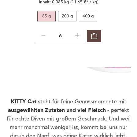
Inhalt:
0.085 kg
(11,65 €* / kg)
85 g
200 g
400 g
be smart
Nie wieder leere Näpfe oder
KITTY Cat
steht für feine Genussmomente mit
Sideeyes - mit dem KITTY Cat Abo,
ausgewählten Zutaten und viel Fleisch
- perfekt
stressfrei und dauerhaft sparen.
für echte Diven mit großem Geschmack. Und weil
SO GEHT'S
mehr manchmal weniger ist, kommt bei uns nur
das in den Napf, was deine Katze wirklich liebt,