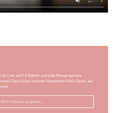
t du Lust auf 5 € Rabatt und jede Menge geniale
ionen? Dann joine unserem Newsletter! Kein Spam, we
mise!