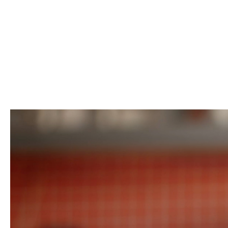
Jury verliebt. Deine Diva? Komplett
obsessed.
KITTY Cat & DOGGY Dog: doppelt
ausgezeichnet beim German Brand Award
2025.