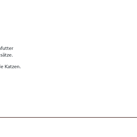
nfutter
usätze.
le Katzen.