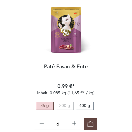
Paté Fasan & Ente
0,99 €*
Inhalt:
0.085 kg
(11,65 €* / kg)
85 g
200 g
400 g
(Diese Option ist zurzeit nicht verfügbar.)