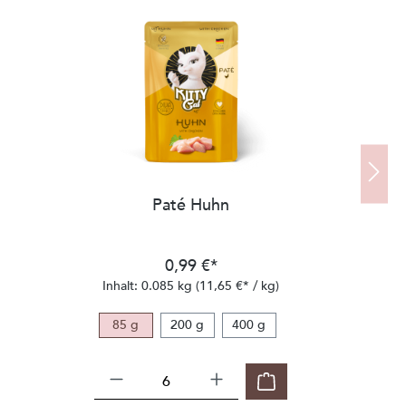
Paté Huhn
0,99 €*
Inhalt:
0.085 kg
(11,65 €* / kg)
85 g
200 g
400 g