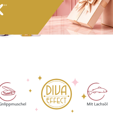
Mix iT
Mixpakete für Diven,
die Abwechslung
im Napf lieben.
ünlippmuschel
Mit Lachsöl
ZUGREIFEN