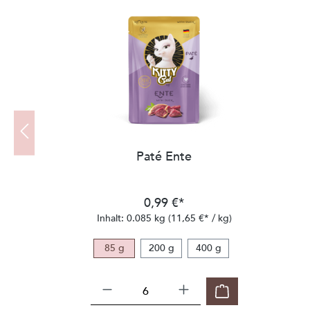
Produktgalerie überspringen
Paté Ente
0,99 €*
Inhalt:
0.085 kg
(11,65 €* / kg)
85 g
200 g
400 g