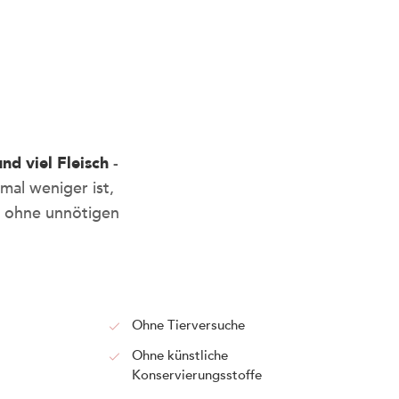
nd viel Fleisch
-
al weniger ist,
t
nz ohne unnötigen
der Sideeyes -
tressfrei und
Ohne Tierversuche
Ohne künstliche
Konservierungsstoffe