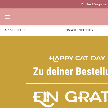
Purrfect Surprise
pringen
Zur Hauptnavigation springen
NASSFUTTER
TROCKENFUTTER
Bildergalerie überspringen