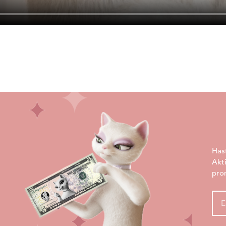
Has
Akt
pro