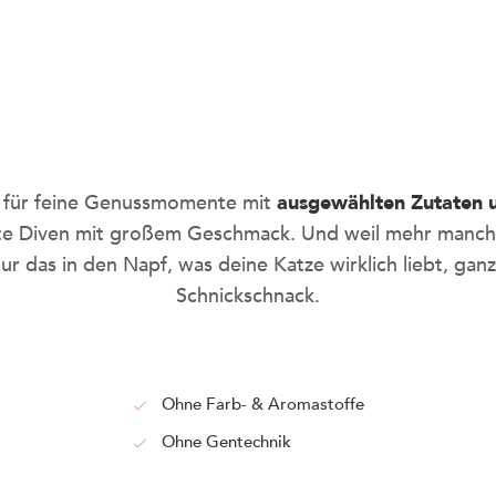
be
 für feine Genussmomente mit
ausgewählten Zutaten u
hte Diven mit großem Geschmack. Und weil mehr manchm
smar
r das in den Napf, was deine Katze wirklich liebt, ga
Schnickschnack.
Nie wieder leere Näpfe o
mit dem KITTY Cat Abo, s
Ohne Farb- & Aromastoffe
dauerhaft sparen.
Ohne Gentechnik
SO GEHT'S