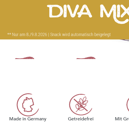
Taste iT
Jetzt Probierbox für nur 9,99 €
statt 24,99 € bestellen.
Nur für Erstbesteller.
Made in Germany
Getreidefrei
Mit Gr
JETZT ENTDECKEN