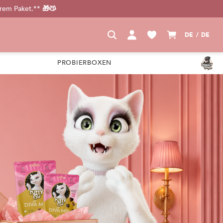
urem Paket.** 🎁😽
DE / DE
PROBIERBOXEN